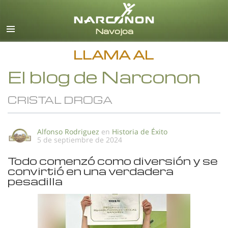
Español
Todas las Regiones/Idiomas
LLAMA AL
El blog de Narconon
CRISTAL DROGA
Alfonso Rodriguez
en
Historia de Éxito
5 de septiembre de 2024
Todo comenzó como diversión y se
convirtió en una verdadera
pesadilla