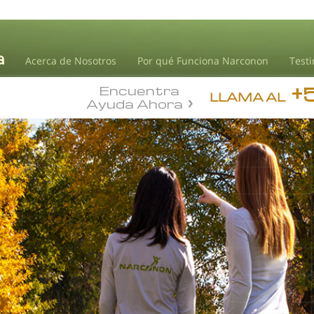
Acerca de Nosotros
Por qué Funciona Narconon
Test
+
Encuentra
LLAMA AL
Ayuda Ahora