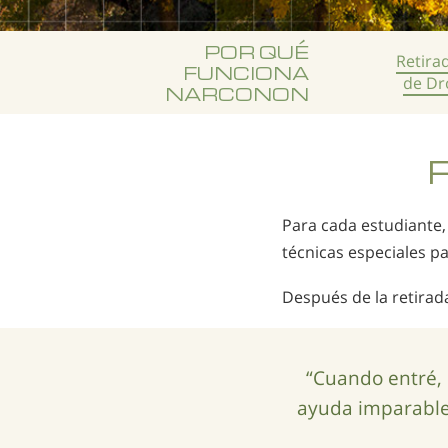
POR QUÉ
Retira
FUNCIONA
de Dr
NARCONON
R
Para cada estudiante, 
técnicas especiales p
Después de la retirad
“Cuando entré, 
ayuda imparable,