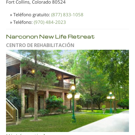
Fort Collins, Colorado
80524
» Teléfono gratuito:
(877) 833-1058
» Teléfono:
(970) 484-2023
Narconon New Life Retreat
CENTRO DE REHABILITACIÓN