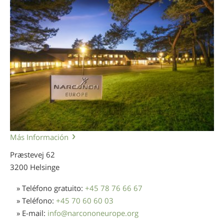
Más Información
Præstevej 62
3200 Helsinge
» Teléfono gratuito:
+45 78 76 66 67
» Teléfono:
+45 70 60 60 03
» E-mail:
info
@
narcononeurope.org