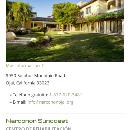
Más Información
9950 Sulphur Mountain Road
Ojai, California
93023
» Teléfono gratuito:
1-877-620-3481
» E-mail:
info
@
narcononojai.org
Narconon Suncoast
CENTRO DE REHABILITACIÓN