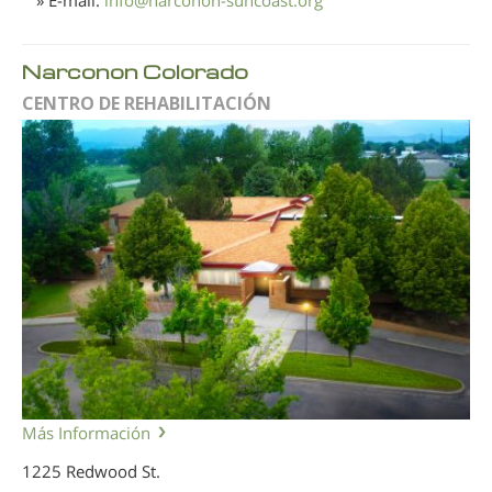
» E-mail:
info
@
narconon-suncoast.org
Narconon Colorado
CENTRO DE REHABILITACIÓN
Más Información
1225 Redwood St.