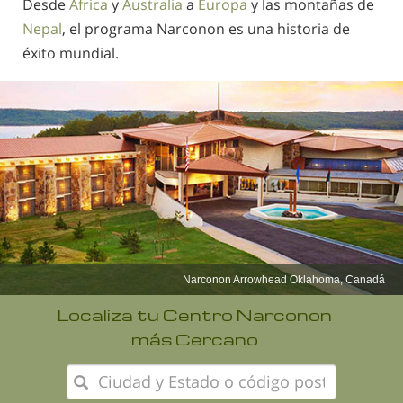
Desde
África
y
Australia
a
Europa
y las montañas de
Nepal
, el programa Narconon es una historia de
éxito mundial.
Narconon Latinoamérica
Localiza tu Centro Narconon
más Cercano