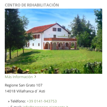
CENTRO DE REHABILITACIÓN
Más Información
Regione San Grato 107
14018 Villafranca d´Asti
» Teléfono:
+39 0141-943753
» E-mail:
info
@
narconon-piemonte.it