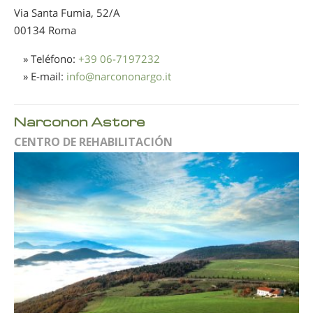
Via Santa Fumia, 52/A
00134 Roma
» Teléfono:
+39 06-7197232
» E-mail:
info
@
narcononargo.it
Narconon Astore
CENTRO DE REHABILITACIÓN