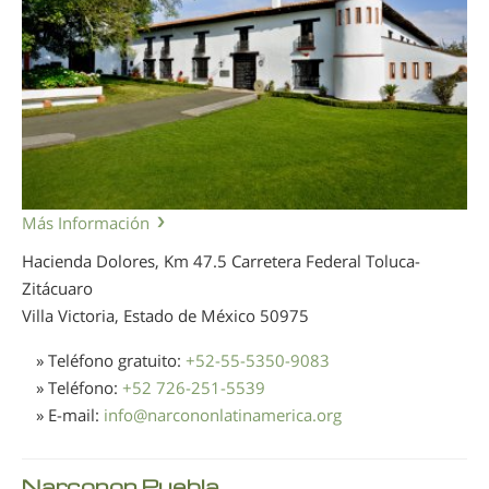
Más Información
Hacienda Dolores, Km 47.5 Carretera Federal Toluca-
Zitácuaro
Villa Victoria, Estado de México
50975
» Teléfono gratuito:
+52-55-5350-9083
» Teléfono:
+52 726-251-5539
» E-mail:
info
@
narcononlatinamerica.org
Narconon Puebla