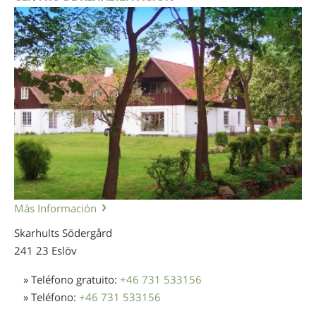
Más Información
Skarhults Södergård
241 23 Eslöv
» Teléfono gratuito:
+46 731 533156
» Teléfono:
+46 731 533156