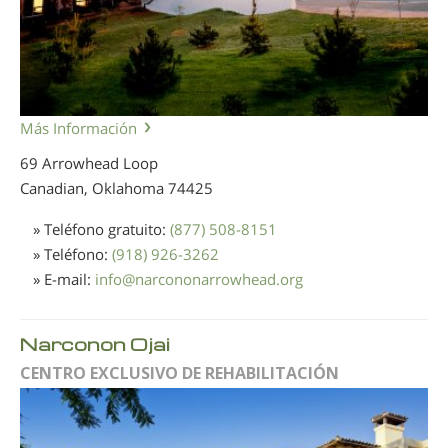
Más Información
69 Arrowhead Loop
Canadian, Oklahoma
74425
» Teléfono gratuito:
(877) 508-8151
» Teléfono:
(918) 926-3262
» E-mail:
info
@
narcononarrowhead.org
Narconon Ojai
CENTRO EXCLUSIVO DE REHABILITACIÓN