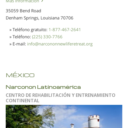
Más Información
35059 Bend Road
Denham Springs, Louisiana
70706
» Teléfono gratuito:
1-877-467-2641
» Teléfono:
(225) 330-7766
» E-mail:
info
@
narcononnewliferetreat.org
MÉXICO
Narconon Latinoamérica
CENTRO DE REHABILITACIÓN Y ENTRENAMIENTO
CONTINENTAL