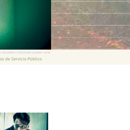
 resultados individuales pueden variar.
s de Servicio Público