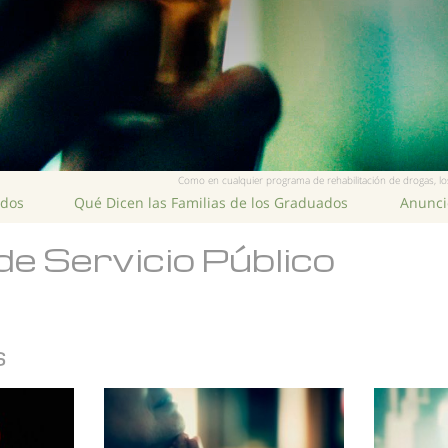
Como en cualquier programa de rehabilitación de drogas, los
ados
Qué Dicen las Familias de los Graduados
Anuncio
de Servicio Público
s