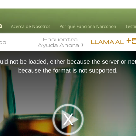
Acerca de Nosotros
Por qué Funciona Narconon
Test
+
Encuentra
co
co
LLAMA AL
Ayuda Ahora
ld not be loaded, either because the server or net
because the format is not supported.