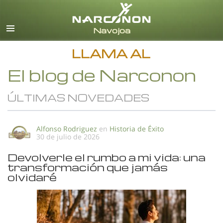
Español
Todas las Regiones/Idiomas
LLAMA AL
El blog de Narconon
ÚLTIMAS NOVEDADES
Alfonso Rodriguez
en
Historia de Éxito
30 de julio de 2026
Devolverle el rumbo a mi vida: una
transformación que jamás
olvidaré