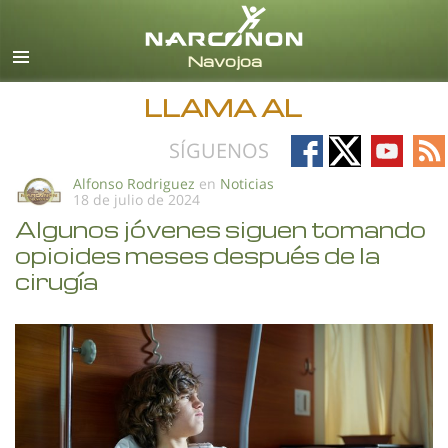
Español
Todas las Regiones/Idiomas
LLAMA AL
Follow
Follow
Follow
Fo
SÍGUENOS
on
on
on
on
Alfonso Rodriguez
en
Noticias
18 de julio de 2024
Facebook
X
YouTub
RS
Algunos jóvenes siguen tomando
opioides meses después de la
cirugía