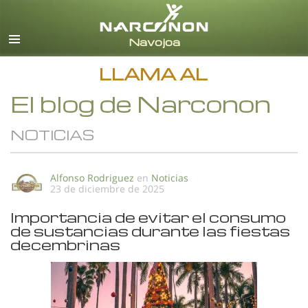
Español
Todas las Regiones/Idiomas
LLAMA AL
El blog de Narconon
NOTICIAS
Alfonso Rodriguez
en
Noticias
23 de diciembre de 2025
Importancia de evitar el consumo
de sustancias durante las fiestas
decembrinas