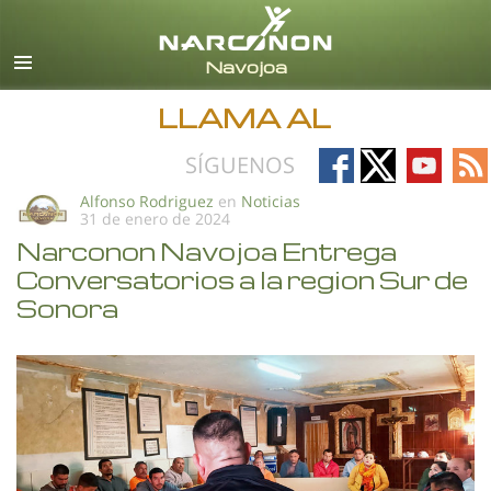
Español
Todas las Regiones/Idiomas
LLAMA AL
Follow
Follow
Follow
Fo
SÍGUENOS
on
on
on
on
Alfonso Rodriguez
en
Noticias
31 de enero de 2024
Facebook
X
YouTub
RS
Narconon Navojoa Entrega
Conversatorios a la region Sur de
Sonora