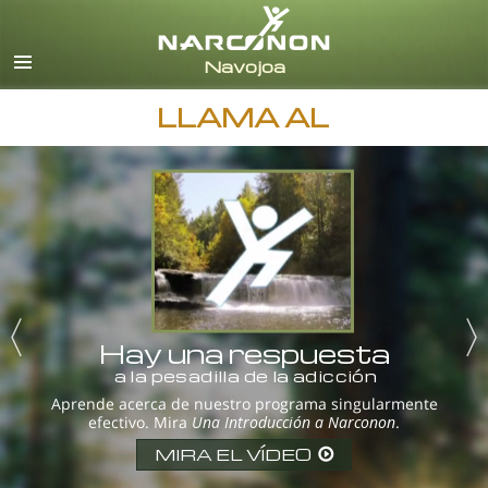
Español
Todas las Regiones/Idiomas
LLAMA AL
Hay una respuesta
a la pesadilla de la adicción
Aprende acerca de nuestro programa singularmente
efectivo. Mira
Una Introducción a Narconon
.
MIRA EL VÍDEO