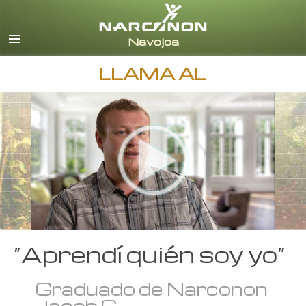
Español
Todas las Regiones/Idiomas
LLAMA AL
“Aprendí quién soy yo”
Graduado de Narconon
Jacob C.