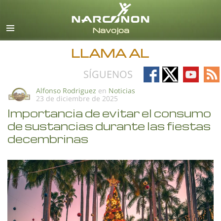
Español
Todas las Regiones/Idiomas
LLAMA AL
Follow
Follow
Follow
Fo
SÍGUENOS
on
on
on
on
Alfonso Rodriguez
en
Noticias
23 de diciembre de 2025
Facebook
X
YouTub
RS
Importancia de evitar el consumo
de sustancias durante las fiestas
decembrinas