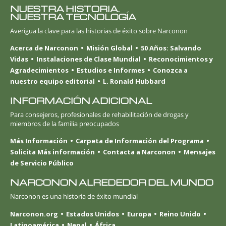
NUESTRA HISTORIA.
NUESTRA TECNOLOGÍA
Averigua la clave para las historias de éxito sobre Narconon
Acerca de Narconon
Misión Global
50 Años: Salvando
Vidas
Instalaciones de Clase Mundial
Reconocimientos y
Agradecimientos
Estudios e Informes
Conozca a
nuestro equipo editorial
L. Ronald Hubbard
INFORMACIÓN ADICIONAL
Para consejeros, profesionales de rehabilitación de drogas y
miembros de la familia preocupados
Más Información
Carpeta de Información del Programa
Solicita Más información
Contacta a Narconon
Mensajes
de Servicio Público
NARCONON ALREDEDOR DEL MUNDO
Narconon es una historia de éxito mundial
Narconon.org
Estados Unidos
Europa
Reino Unido
Latinoamérica
Nepal
África