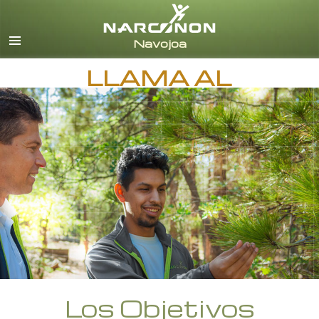
Español
Todas las Regiones/Idiomas
LLAMA AL
Los Objetivos