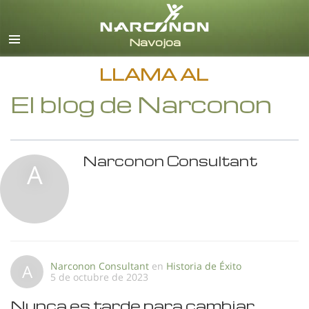
Español
Todas las Regiones/Idiomas
LLAMA AL
El blog de Narconon
Narconon Consultant
A
Narconon Consultant
en
Historia de Éxito
A
5 de octubre de 2023
Nunca es tarde para cambiar