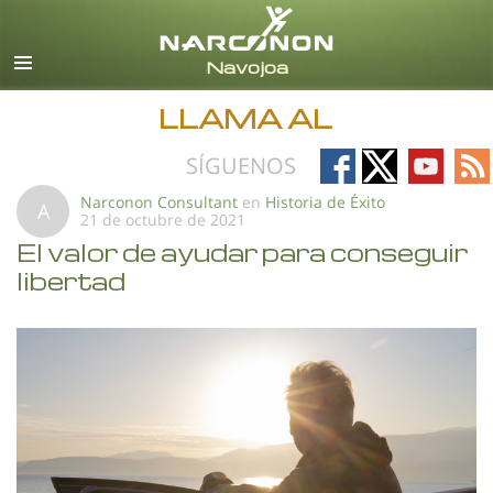
Español
Todas las Regiones/Idiomas
LLAMA AL
Follow
Follow
Follow
Fo
SÍGUENOS
on
on
on
on
Narconon Consultant
en
Historia de Éxito
A
21 de octubre de 2021
Facebook
X
YouTub
RS
El valor de ayudar para conseguir
libertad