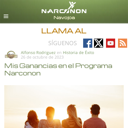
Español
Todas las Regiones/Idiomas
LLAMA AL
Follow
Follow
Follow
Fo
SÍGUENOS
on
on
on
on
Alfonso Rodriguez
en
Historia de Éxito
26 de octubre de 2023
Facebook
X
YouTub
RS
Mis Ganancias en el Programa
Narconon