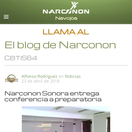
Español
Todas las Regiones/Idiomas
LLAMA AL
El blog de Narconon
CBTIS64
Alfonso Rodriguez
en
Noticias
23 de abril de 2018
Narconon Sonora entrega
conferencia a preparatoria