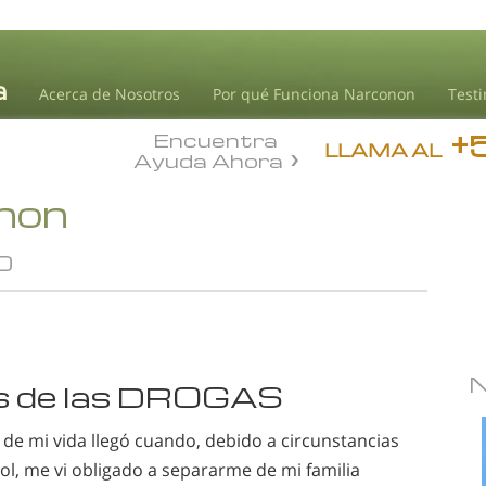
Acerca de Nosotros
Por qué Funciona Narconon
Test
+
Encuentra
LLAMA AL
Ayuda Ahora
onon
D
as de las DROGAS
 de mi vida llegó cuando, debido a circunstancias
ol, me vi obligado a separarme de mi familia