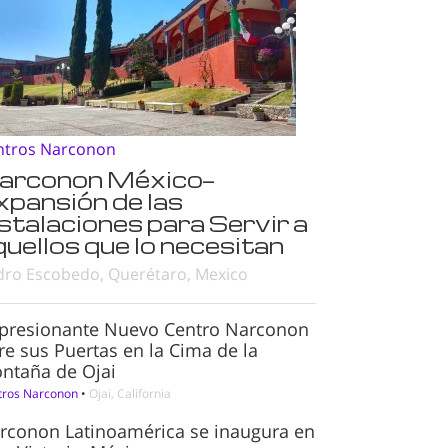
ntros Narconon
arconon México—
xpansión de las
nstalaciones para Servir a
quellos que lo necesitan
dro Escobedo, Querétaro, Mexico
presionante Nuevo Centro Narconon
re sus Puertas en la Cima de la
ntaña de Ojai
tros Narconon
•
Ojai, California
rconon Latinoamérica se inaugura en