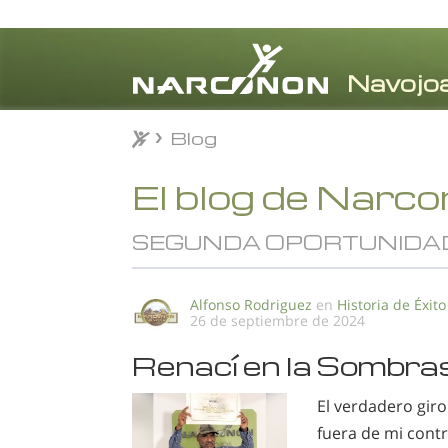
Blog
Blog
⨯
El blog de Narc
SEGUNDA OPORTUNIDA
Alfonso Rodriguez
en
Historia de Éxito
26 de septiembre de 2024
Renací en la Sombr
El verdadero giro
fuera de mi contr