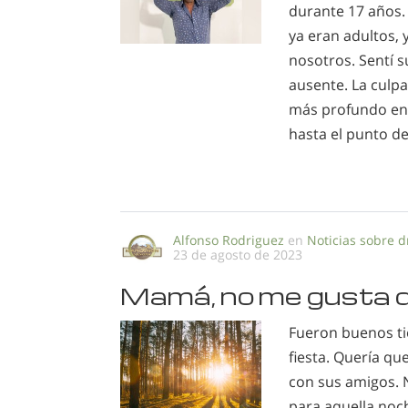
durante 17 años. 
ya eran adultos, 
nosotros. Sentí s
ausente. La culpa
más profundo en l
hasta el punto d
Alfonso Rodriguez
en
Noticias sobre 
23 de agosto de 2023
Mamá, no me gusta 
Fueron buenos ti
fiesta. Quería q
con sus amigos. 
para aquella noc