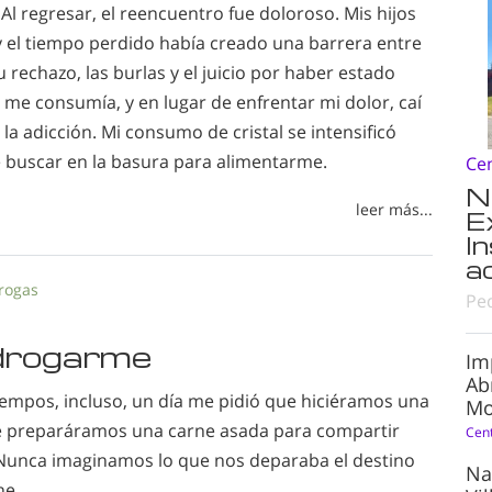
Al regresar, el reencuentro fue doloroso. Mis hijos
y el tiempo perdido había creado una barrera entre
u rechazo, las burlas y el juicio por haber estado
 me consumía, y en lugar de enfrentar mi dolor, caí
a adicción. Mi consumo de cristal se intensificó
e buscar en la basura para alimentarme.
Ce
N
leer más...
E
I
a
drogas
Pe
drogarme
Im
Ab
empos, incluso, un día me pidió que hiciéramos una
Mo
ue preparáramos una carne asada para compartir
Cen
Nunca imaginamos lo que nos deparaba el destino
Na
he.