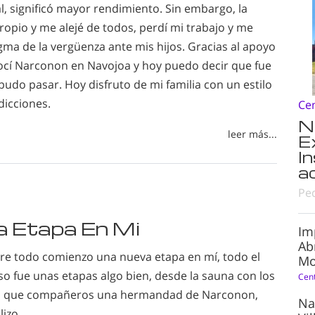
al, significó mayor rendimiento. Sin embargo, la
propio y me alejé de todos, perdí mi trabajo y me
igma de la vergüenza ante mis hijos. Gracias al apoyo
nocí Narconon en Navojoa y hoy puedo decir que fue
udo pasar. Hoy disfruto de mi familia con un estilo
dicciones.
Ce
N
leer más...
E
I
a
Pe
 Etapa En Mi
Im
Ab
obre todo comienzo una nueva etapa en mí, todo el
Mo
so fue unas etapas algo bien, desde la sauna con los
Cen
 que compañeros una hermandad de Narconon,
Na
lizo.