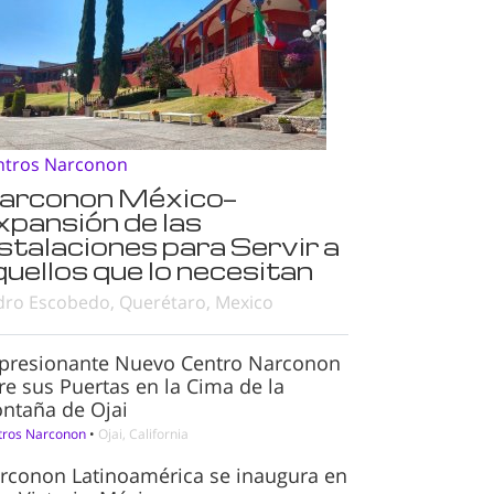
ntros Narconon
arconon México—
xpansión de las
nstalaciones para Servir a
quellos que lo necesitan
dro Escobedo, Querétaro, Mexico
presionante Nuevo Centro Narconon
re sus Puertas en la Cima de la
ntaña de Ojai
tros Narconon
•
Ojai, California
rconon Latinoamérica se inaugura en