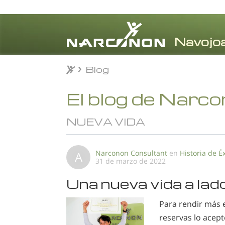
Blog
Blog
⨯
El blog de Narc
NUEVA VIDA
Narconon Consultant
en
Historia de Éx
A
31 de marzo de 2022
Una nueva vida a lado
Para rendir más 
reservas lo acep