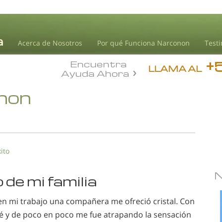
Acerca de Nosotros
Por qué Funciona Narconon
Test
+
Encuentra
LLAMA AL
Ayuda Ahora
onon
ito
 de mi familia
en mi trabajo una compañera me ofreció cristal. Con
té y de poco en poco me fue atrapando la sensación