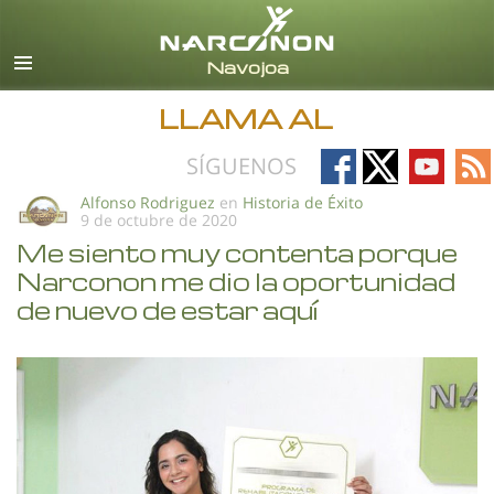
Español
Todas las Regiones/Idiomas
LLAMA AL
Follow
Follow
Follow
Fo
SÍGUENOS
on
on
on
on
Alfonso Rodriguez
en
Historia de Éxito
9 de octubre de 2020
Facebook
X
YouTub
RS
Me siento muy contenta porque
Narconon me dio la oportunidad
de nuevo de estar aquí