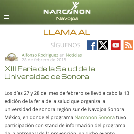
Español
Todas las Regiones/Idiomas
LLAMA AL
Follow
Follow
Follow
Fo
SÍGUENOS
on
on
on
on
Alfonso Rodriguez
en
Noticias
28 de febrero de 2018
Facebook
X
YouTub
RS
XIII Feria de la Salud de la
Universidad de Sonora
Los días 27 y 28 del mes de febrero se llevó a cabo la 13
edición de la feria de la salud que organiza la
universidad de sonora región sur de Navojoa Sonora
México, en donde el programa
Narconon Sonora
tuvo
participación con stand de información del programa
de la entrega y de la prevención, en dicho evento