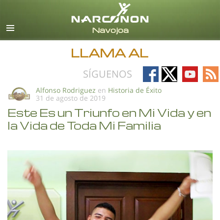
Español
Todas las Regiones/Idiomas
LLAMA AL
Follow
Follow
Follow
Fo
SÍGUENOS
on
on
on
on
Alfonso Rodriguez
en
Historia de Éxito
31 de agosto de 2019
Facebook
X
YouTub
RS
Este Es un Triunfo en Mi Vida y en
la Vida de Toda Mi Familia