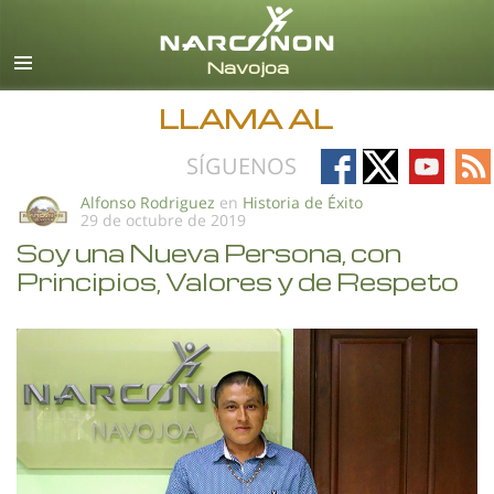
Español
Todas las Regiones/Idiomas
LLAMA AL
Follow
Follow
Follow
Fo
SÍGUENOS
on
on
on
on
Alfonso Rodriguez
en
Historia de Éxito
29 de octubre de 2019
Facebook
X
YouTub
RS
Soy una Nueva Persona, con
Principios, Valores y de Respeto