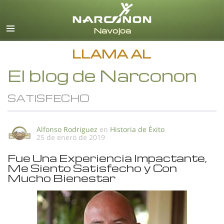
Español
Todas las Regiones/Idiomas
LLAMA AL
El blog de Narconon
SATISFECHO
Alfonso Rodriguez
en
Historia de Éxito
25 de enero de 2019
Fue Una Experiencia Impactante,
Me Siento Satisfecho y Con
Mucho Bienestar