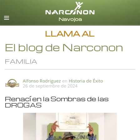
Español
Todas las Regiones/Idiomas
LLAMA AL
El blog de Narconon
FAMILIA
Alfonso Rodriguez
en
Historia de Éxito
26 de septiembre de 2024
Renací en la Sombras de las
DROGAS