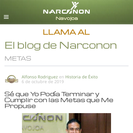
Español
Todas las Regiones/Idiomas
LLAMA AL
El blog de Narconon
METAS
Alfonso Rodriguez
en
Historia de Éxito
6 de octubre de 2019
Sé que Yo Podía Terminar y
Cumplir con las Metas que Me
Propuse