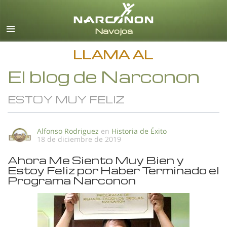
Español
Todas las Regiones/Idiomas
LLAMA AL
El blog de Narconon
ESTOY MUY FELIZ
Alfonso Rodriguez
en
Historia de Éxito
18 de diciembre de 2019
Ahora Me Siento Muy Bien y
Estoy Feliz por Haber Terminado el
Programa Narconon