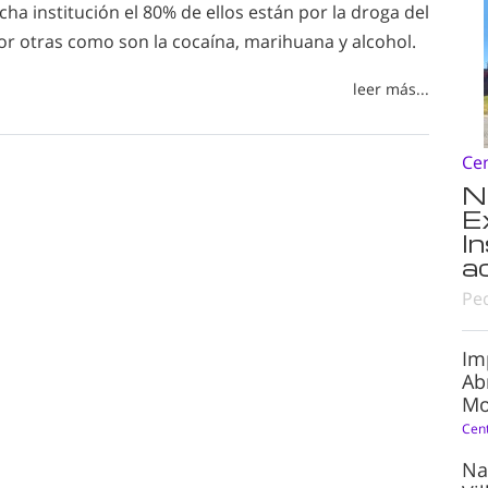
cha institución el 80% de ellos están por la droga del
 por otras como son la cocaína, marihuana y alcohol.
leer más...
Ce
N
E
I
a
Pe
Im
Ab
Mo
Cen
Na