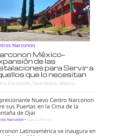
ntros Narconon
arconon México—
xpansión de las
nstalaciones para Servir a
quellos que lo necesitan
dro Escobedo, Querétaro, Mexico
presionante Nuevo Centro Narconon
re sus Puertas en la Cima de la
ntaña de Ojai
tros Narconon
•
Ojai, California
rconon Latinoamérica se inaugura en