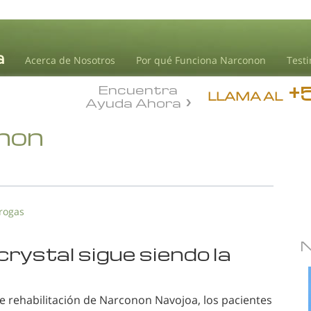
Acerca de Nosotros
Por qué Funciona Narconon
Test
+
Encuentra
LLAMA AL
Ayuda Ahora
onon
drogas
crystal sigue siendo la
e rehabilitación de Narconon Navojoa, los pacientes