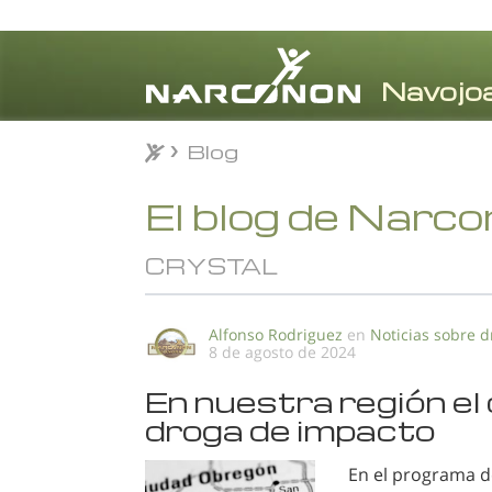
Blog
Blog
⨯
El blog de Narc
CRYSTAL
Alfonso Rodriguez
en
Noticias sobre 
8 de agosto de 2024
En nuestra región el 
droga de impacto
En el programa d