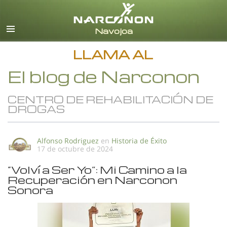
Español
Todas las Regiones/Idiomas
LLAMA AL
El blog de Narconon
CENTRO DE REHABILITACIÓN DE
DROGAS
Alfonso Rodriguez
en
Historia de Éxito
17 de octubre de 2024
“Volví a Ser Yo”: Mi Camino a la
Recuperación en Narconon
Sonora