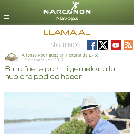
Español
Todas las Regiones/Idiomas
LLAMA AL
Follow
Follow
Follow
Fo
SÍGUENOS
on
on
on
on
Alfonso Rodriguez
en
Historia de Éxito
10 de marzo de 2017
Facebook
X
YouTub
RS
Si no fuera por mi gemelo no lo
hubiera podido hacer