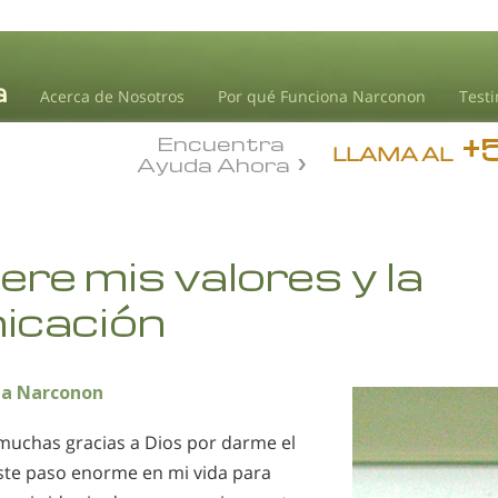
Acerca de Nosotros
Por qué Funciona Narconon
Test
+
Encuentra
LLAMA AL
Ayuda Ahora
re mis valores y la
icación
a Narconon
muchas gracias a Dios por darme el
este paso enorme en mi vida para