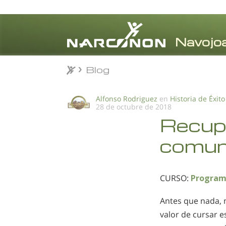
Blog
Blog
⨯
Alfonso Rodriguez
en
Historia de Éxito
28 de octubre de 2018
Recupe
comun
CURSO:
Program
Antes que nada, 
valor de cursar 