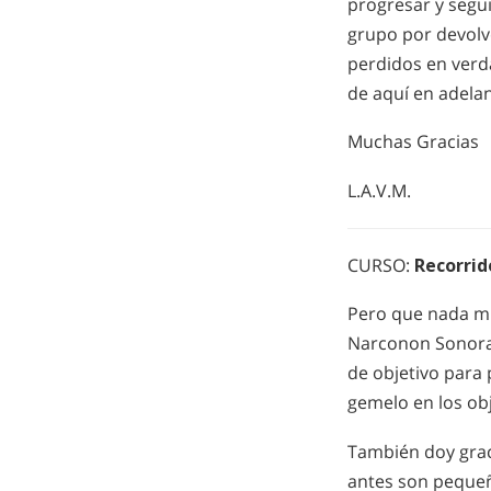
progresar y segui
grupo por devolv
perdidos en verd
de aquí en adela
Muchas Gracias
L.A.V.M.
CURSO:
Recorrid
Pero que nada mu
Narconon Sonora,
de objetivo para 
gemelo en los obj
También doy grac
antes son pequeñ