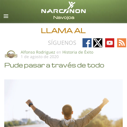
Español
Todas las Regiones/Idiomas
LLAMA AL
Follow
Follow
Follow
Fo
SÍGUENOS
on
on
on
on
Alfonso Rodriguez
en
Historia de Éxito
1 de agosto de 2020
Facebook
X
YouTub
RS
Pude pasar a través de todo