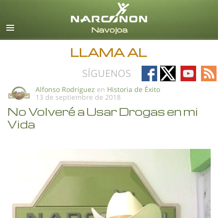
Español
Todas las Regiones/Idiomas
LLAMA AL
Follow
Follow
Follow
Fo
SÍGUENOS
on
on
on
on
Alfonso Rodriguez
en
Historia de Éxito
13 de septiembre de 2018
Facebook
X
YouTub
RS
No Volveré a Usar Drogas en mi
Vida