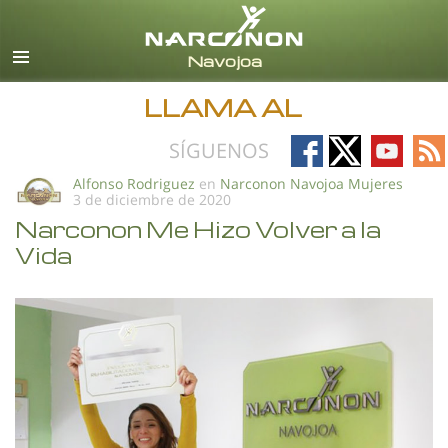
Español
Todas las Regiones/Idiomas
LLAMA AL
Follow
Follow
Follow
Fo
SÍGUENOS
on
on
on
on
Alfonso Rodriguez
en
Narconon Navojoa Mujeres
3 de diciembre de 2020
Facebook
X
YouTub
RS
Narconon Me Hizo Volver a la
Vida