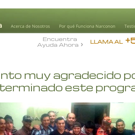
Acerca de Nosotros
Por qué Funciona Narconon
Test
+
Encuentra
LLAMA AL
Ayuda Ahora
ento muy agradecido p
 terminado este prog