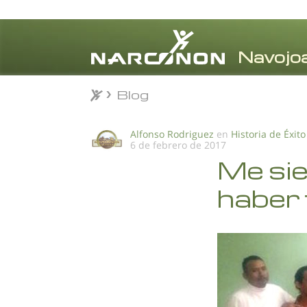
Blog
Blog
⨯
Alfonso Rodriguez
en
Historia de Éxito
6 de febrero de 2017
Me si
haber