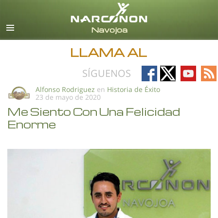
Español
Todas las Regiones/Idiomas
LLAMA AL
Follow
Follow
Follow
Fo
SÍGUENOS
on
on
on
on
Alfonso Rodriguez
en
Historia de Éxito
23 de mayo de 2020
Facebook
X
YouTub
RS
Me Siento Con Una Felicidad
Enorme