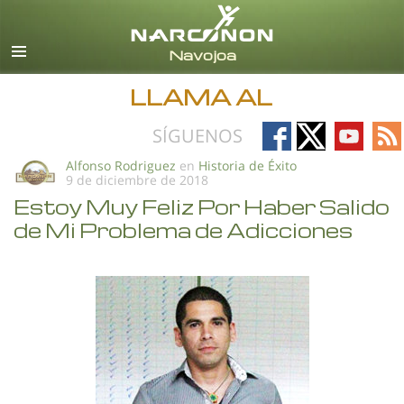
Español
Todas las Regiones/Idiomas
LLAMA AL
Follow
Follow
Follow
Fo
SÍGUENOS
on
on
on
on
Alfonso Rodriguez
en
Historia de Éxito
9 de diciembre de 2018
Facebook
X
YouTub
RS
Estoy Muy Feliz Por Haber Salido
de Mi Problema de Adicciones