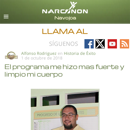
Español
Todas las Regiones/Idiomas
LLAMA AL
Follow
Follow
Follow
Fo
SÍGUENOS
on
on
on
on
Alfonso Rodriguez
en
Historia de Éxito
1 de octubre de 2018
Facebook
X
YouTub
RS
El programa me hizo mas fuerte y
limpio mi cuerpo