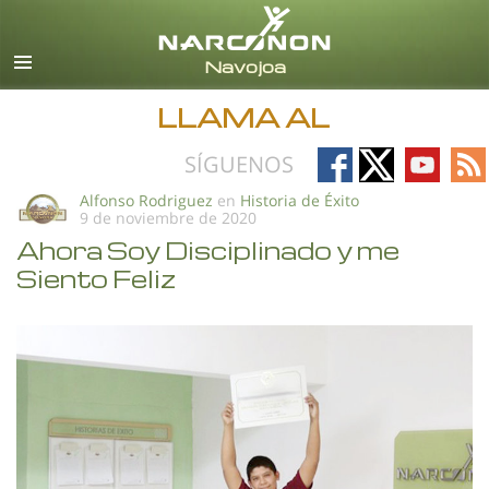
Español
Todas las Regiones/Idiomas
LLAMA AL
Follow
Follow
Follow
Fo
SÍGUENOS
on
on
on
on
Alfonso Rodriguez
en
Historia de Éxito
9 de noviembre de 2020
Facebook
X
YouTub
RS
Ahora Soy Disciplinado y me
Siento Feliz