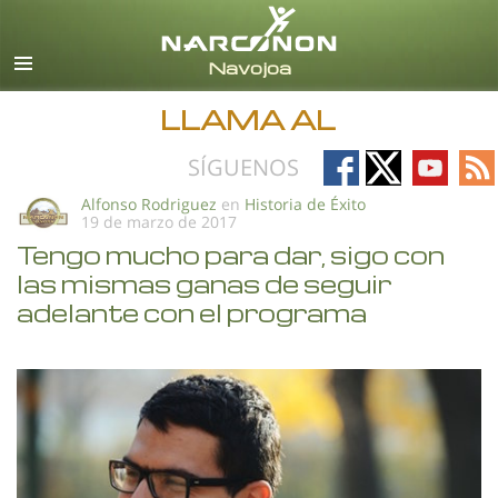
Español
Todas las Regiones/Idiomas
LLAMA AL
Follow
Follow
Follow
Fo
SÍGUENOS
on
on
on
on
Alfonso Rodriguez
en
Historia de Éxito
19 de marzo de 2017
Facebook
X
YouTub
RS
Tengo mucho para dar, sigo con
las mismas ganas de seguir
adelante con el programa