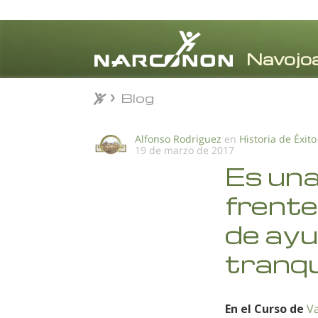
Blog
Blog
⨯
Alfonso Rodriguez
en
Historia de Éxito
19 de marzo de 2017
Es una 
frente
de ayu
tranqu
En el Curso de
V