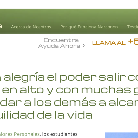
Acerca de Nosotros
Por qué Funciona Narconon
Test
+
Encuentra
LLAMA AL
Ayuda Ahora
alegría el poder salir c
 en alto y con muchas
dar a los demás a alca
ilidad de la vida
alores Personales
, los estudiantes