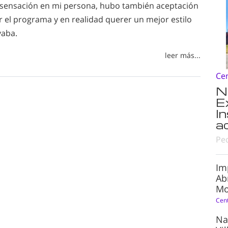
 sensación en mi persona, hubo también aceptación
 el programa y en realidad querer un mejor estilo
vaba.
leer más...
Ce
N
E
I
a
Pe
Im
Ab
Mo
Cen
Na