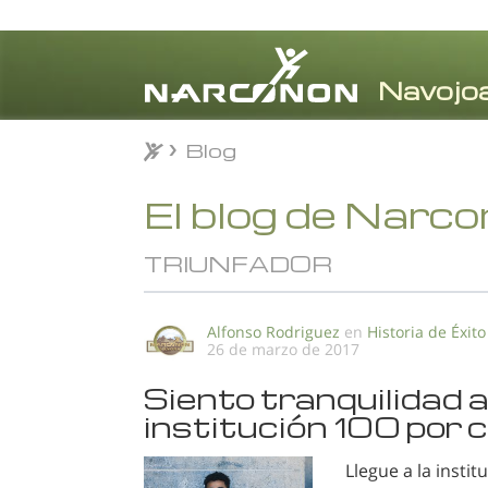
Blog
Blog
⨯
El blog de Narc
TRIUNFADOR
Alfonso Rodriguez
en
Historia de Éxito
26 de marzo de 2017
Siento tranquilidad 
institución 100 por c
Llegue a la insti