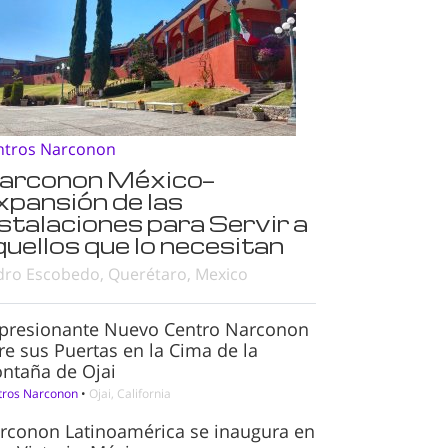
ntros Narconon
arconon México—
xpansión de las
nstalaciones para Servir a
quellos que lo necesitan
dro Escobedo, Querétaro, Mexico
presionante Nuevo Centro Narconon
re sus Puertas en la Cima de la
ntaña de Ojai
tros Narconon
•
Ojai, California
rconon Latinoamérica se inaugura en