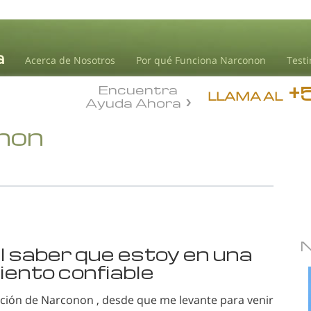
Acerca de Nosotros
Por qué Funciona Narconon
Test
+
Encuentra
LLAMA AL
Ayuda Ahora
onon
al saber que estoy en una
iento confiable
tución de Narconon , desde que me levante para venir