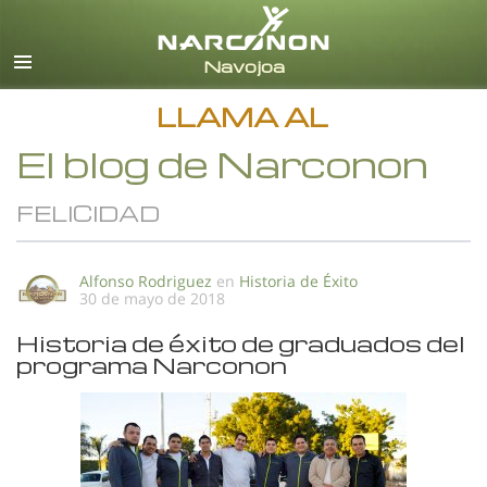
Español
Todas las Regiones/Idiomas
LLAMA AL
El blog de Narconon
FELICIDAD
Alfonso Rodriguez
en
Historia de Éxito
30 de mayo de 2018
Historia de éxito de graduados del
programa Narconon