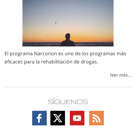
El programa Narconon es uno de los programas más
eficaces para la rehabilitación de drogas.
leer más...
SÍGUENOS
Follow
Follow
Follow
Follow
on
on
on
on
Facebook
X
YouTube
RSS