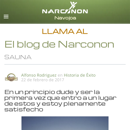
Español
Todas las Regiones/Idiomas
LLAMA AL
El blog de Narconon
SAUNA
Alfonso Rodriguez
en
Historia de Éxito
22 de febrero de 2017
En un principio dude y ser la
primera vez que entro a un lugar
de estos y estoy plenamente
satisfecho