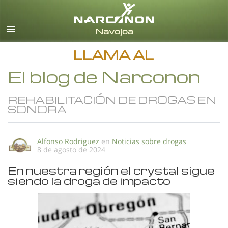
Español
Todas las Regiones/Idiomas
LLAMA AL
El blog de Narconon
REHABILITACIÓN DE DROGAS EN
SONORA
Alfonso Rodriguez
en
Noticias sobre drogas
8 de agosto de 2024
En nuestra región el crystal sigue
siendo la droga de impacto