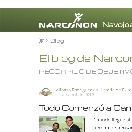
Blog
Blog
⨯
El blog de Narc
RECORRIDO DE OBJETIV
Alfonso Rodriguez
en
Historia de Éxito
14 de abril de 2019
Todo Comenzó a Cam
Cuando llegue al
tiempo de pensar