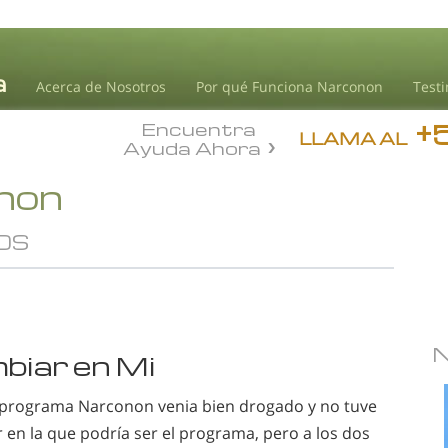
Acerca de Nosotros
Por qué Funciona Narconon
Test
+
Encuentra
LLAMA AL
Ayuda Ahora
onon
OS
biar en Mi
 programa Narconon venia bien drogado y no tuve
 en la que podría ser el programa, pero a los dos