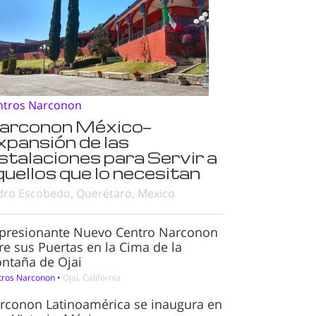
ntros Narconon
arconon México—
xpansión de las
nstalaciones para Servir a
quellos que lo necesitan
dro Escobedo, Querétaro, Mexico
presionante Nuevo Centro Narconon
re sus Puertas en la Cima de la
ntaña de Ojai
tros Narconon
•
Ojai, California
rconon Latinoamérica se inaugura en