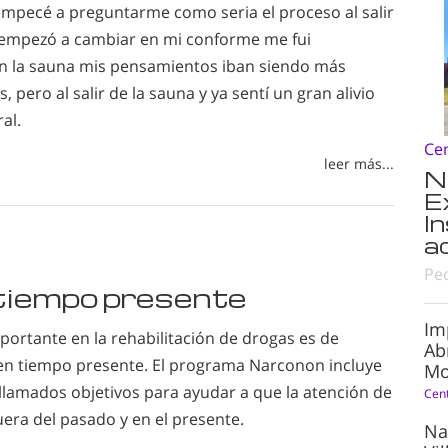
 empecé a preguntarme como seria el proceso al salir
 empezó a cambiar en mi conforme me fui
n la sauna mis pensamientos iban siendo más
s, pero al salir de la sauna y ya sentí un gran alivio
al.
Ce
leer más...
N
E
I
a
Pe
 tiempo presente
Im
ortante en la rehabilitación de drogas es de
Ab
 en tiempo presente. El programa Narconon incluye
Mo
 llamados objetivos para ayudar a que la atención de
Cen
uera del pasado y en el presente.
Na