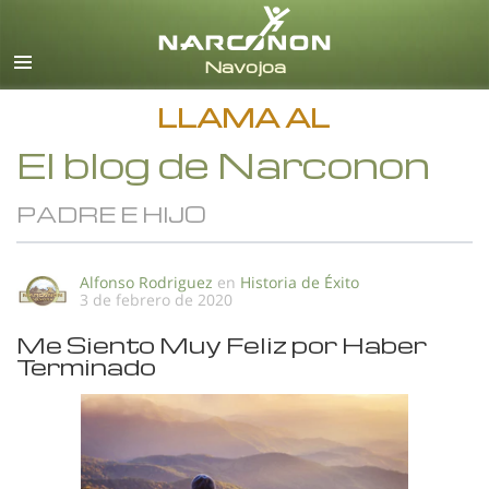
Español
Todas las Regiones/Idiomas
LLAMA AL
El blog de Narconon
PADRE E HIJO
Alfonso Rodriguez
en
Historia de Éxito
3 de febrero de 2020
Me Siento Muy Feliz por Haber
Terminado