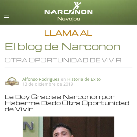
Español
Todas las Regiones/Idiomas
LLAMA AL
El blog de Narconon
OTRA OPORTUNIDAD DE VIVIR
Alfonso Rodriguez
en
Historia de Éxito
13 de diciembre de 2019
Le Doy Gracias Narconon por
Haberme Dado Otra Oportunidad
de Vivir