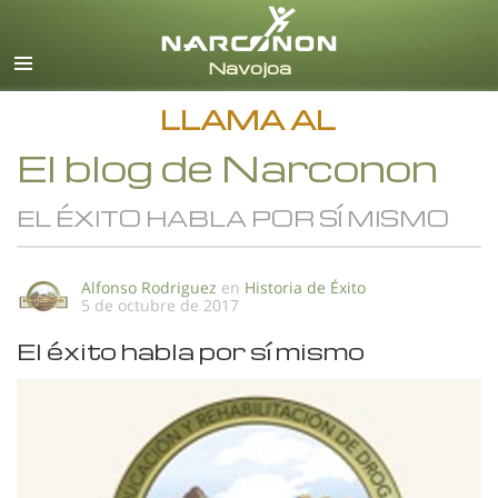
Español
Todas las Regiones/Idiomas
LLAMA AL
El blog de Narconon
EL ÉXITO HABLA POR SÍ MISMO
Alfonso Rodriguez
en
Historia de Éxito
5 de octubre de 2017
El éxito habla por sí mismo