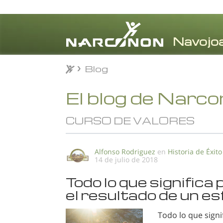
Blog
Blog
⨯
El blog de Narc
CURSO DE VALORES
Alfonso Rodriguez
en
Historia de Éxito
14 de julio de 2018
Todo lo que significa
el resultado de un e
Todo lo que signi