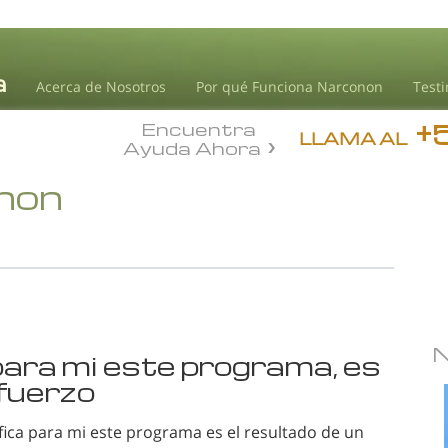
Acerca de Nosotros
Por qué Funciona Narconon
Test
+
Encuentra
LLAMA AL
Ayuda Ahora
onon
 para mi este programa, es
sfuerzo
fica para mi este programa es el resultado de un