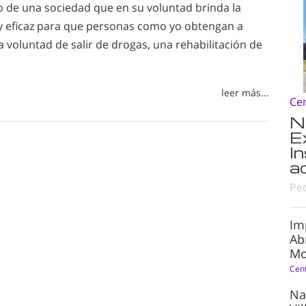
o de una sociedad que en su voluntad brinda la
y eficaz para que personas como yo obtengan a
ia voluntad de salir de drogas, una rehabilitación de
leer más...
Ce
N
E
I
a
Pe
Im
Ab
Mo
Cen
Na