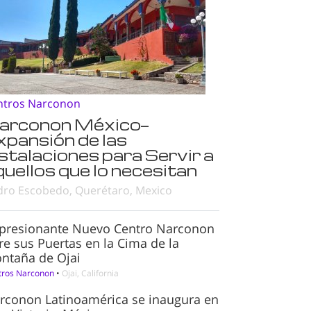
ntros Narconon
arconon México—
xpansión de las
nstalaciones para Servir a
quellos que lo necesitan
dro Escobedo, Querétaro, Mexico
presionante Nuevo Centro Narconon
re sus Puertas en la Cima de la
ntaña de Ojai
tros Narconon
•
Ojai, California
rconon Latinoamérica se inaugura en