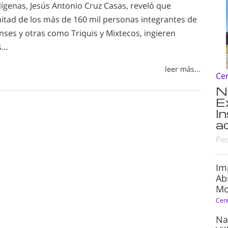
genas, Jesús Antonio Cruz Casas, reveló que
mitad de los más de 160 mil personas integrantes de
nses y otras como Triquis y Mixtecos, ingieren
s…
leer más...
Ce
N
E
I
a
Pe
Im
Ab
Mo
Cen
Na