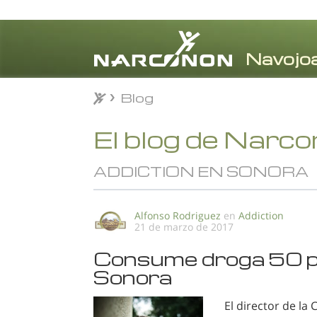
Blog
Blog
⨯
El blog de Narc
ADDICTION EN SONORA
Alfonso Rodriguez
en
Addiction
21 de marzo de 2017
Consume droga 50 po
Sonora
El director de la