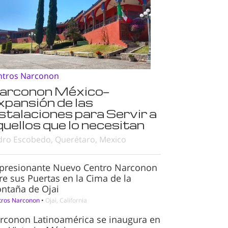
ntros Narconon
arconon México—
xpansión de las
nstalaciones para Servir a
quellos que lo necesitan
dro Escobedo, Querétaro, Mexico
presionante Nuevo Centro Narconon
re sus Puertas en la Cima de la
ntaña de Ojai
tros Narconon
•
Ojai, California
rconon Latinoamérica se inaugura en