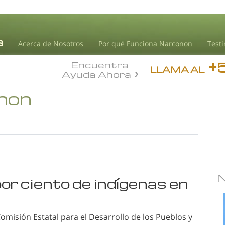
Acerca de Nosotros
Por qué Funciona Narconon
Test
+
Encuentra
LLAMA AL
Ayuda Ahora
onon
r ciento de indígenas en
 Comisión Estatal para el Desarrollo de los Pueblos y